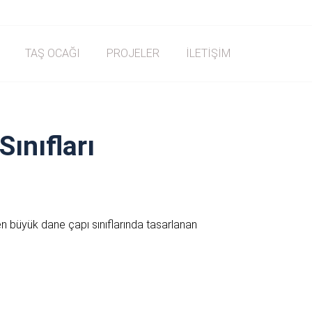
TAŞ OCAĞI
PROJELER
İLETİŞİM
ınıfları
n büyük dane çapı sınıflarında tasarlanan