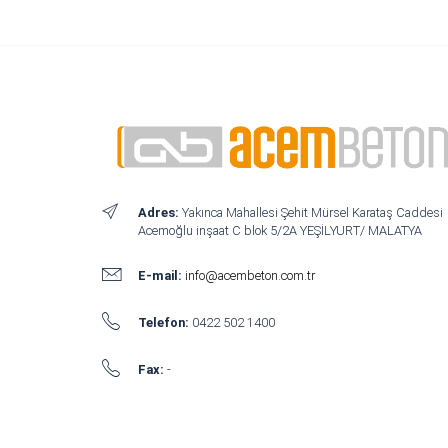
Adres:
Yakınca Mahallesi Şehit Mürsel Karataş Caddesi
Acemoğlu inşaat C blok 5/2A YEŞİLYURT/ MALATYA
E-mail:
info@acembeton.com.tr
Telefon:
0422 502 1400
Fax:
-