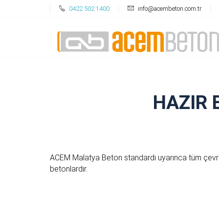
0422 502 1400
info@acembeton.com.tr
HAZIR B
ACEM Malatya Beton standardı uyarınca tüm çevrese
betonlardır.